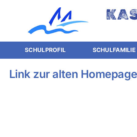
Skip
KA
to
content
SCHULPROFIL
SCHULFAMILIE
Link zur alten Homepag