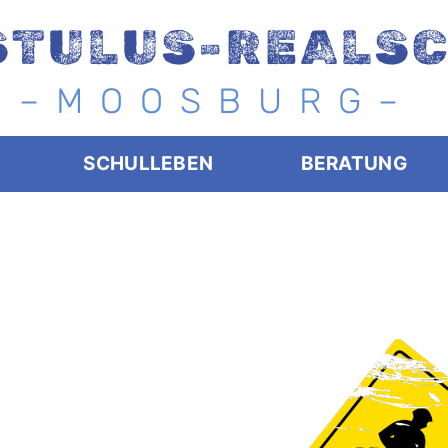
STULUS-REALS
– M O O S B U R G –
SCHULLEBEN
BERATUNG
e