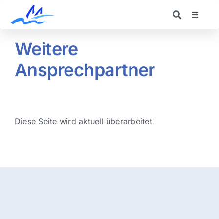
Skip
to
Toggle
Navigat
content
Schulprofil
Weitere
Ansprechpartner
Schulfamilie
Schulleben
Diese Seite wird aktuell überarbeitet!
Beratung
Für Eltern