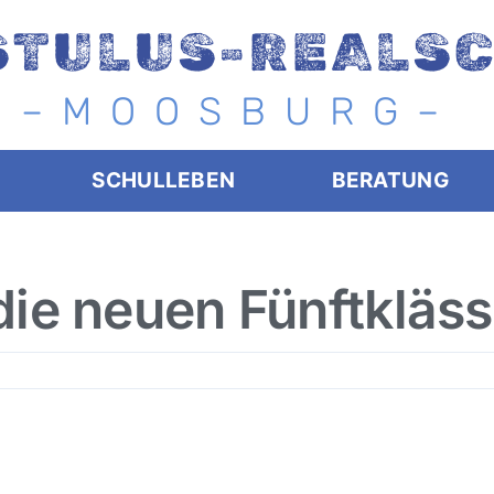
STULUS-REALS
– M O O S B U R G –
SCHULLEBEN
BERATUNG
die neuen Fünftkläss