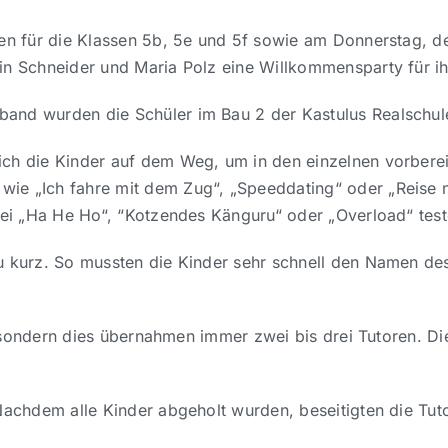
ren für die Klassen 5b, 5e und 5f sowie am Donnerstag, d
in Schneider und Maria Polz eine Willkommensparty für ih
band wurden die Schüler im Bau 2 der Kastulus Realschu
ch die Kinder auf dem Weg, um in den einzelnen vorberei
ie „Ich fahre mit dem Zug“, „Speeddating“ oder „Reise n
bei „Ha He Ho“, “Kotzendes Känguru“ oder „Overload“ test
u kurz. So mussten die Kinder sehr schnell den Namen des
e, sondern dies übernahmen immer zwei bis drei Tutoren. Di
Nachdem alle Kinder abgeholt wurden, beseitigten die Tut