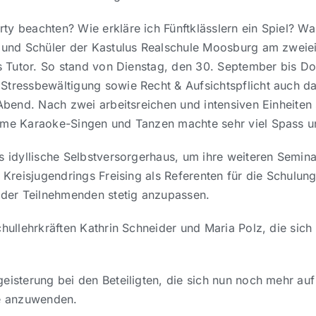
y beachten? Wie erkläre ich Fünftklässlern ein Spiel? Wan
n und Schüler der Kastulus Realschule Moosburg am zweiei
als Tutor. So stand von Dienstag, den 30. September bis 
Stressbewältigung sowie Recht & Aufsichtspflicht auch d
 Abend. Nach zwei arbeitsreichen und intensiven Einheiten
ame Karaoke-Singen und Tanzen machte sehr viel Spass un
as idyllische Selbstversorgerhaus, um ihre weiteren Semi
 Kreisjugendrings Freising als Referenten für die Schulung
 der Teilnehmenden stetig anzupassen.
hullehrkräften Kathrin Schneider und Maria Polz, die sic
eisterung bei den Beteiligten, die sich nun noch mehr auf
le anzuwenden.