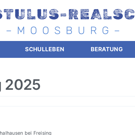
STULUS-REALS
– M O O S B U R G –
SCHULLEBEN
BERATUNG
g 2025
halhausen bei Freising