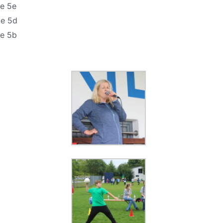
se 5e
se 5d
se 5b