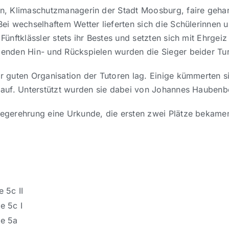
in, Klimaschutzmanagerin der Stadt Moosburg, faire gehan
 Bei wechselhaftem Wetter lieferten sich die Schülerinn
Fünftklässler stets ihr Bestes und setzten sich mit Ehrgei
genden Hin- und Rückspielen wurden die Sieger beider Turn
er guten Organisation der Tutoren lag. Einige kümmerten 
blauf. Unterstützt wurden sie dabei von Johannes Haubenb
iegerehrung eine Urkunde, die ersten zwei Plätze bekamen 
e 5c II
se 5c I
se 5a