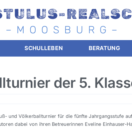
STULUS-REALS
– M O O S B U R G –
SCHULLEBEN
BERATUNG
lturnier der 5. Klas
Fuß- und Völkerballturnier für die fünfte Jahrgangsstufe
utoren dabei von ihren Betreuerinnen Eveline Einhauser-Ha